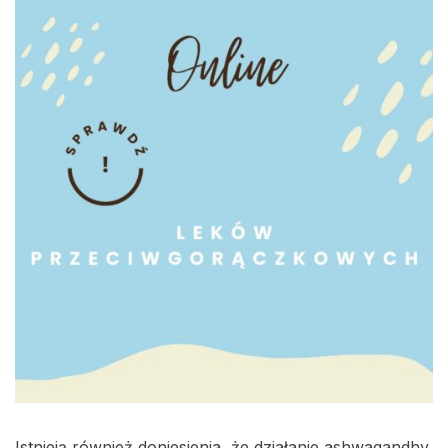
Istnieją również doniesienia, że działanie ashwagandhy