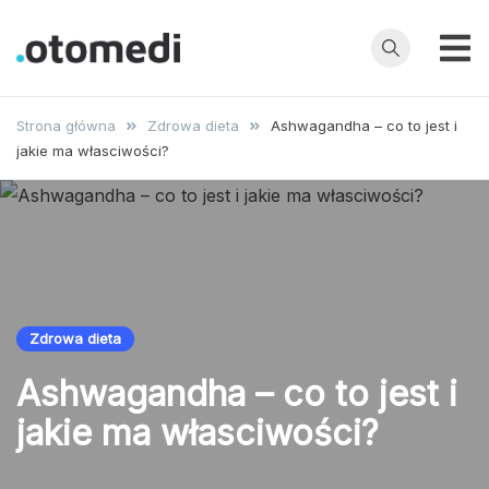
Przejdź
do
treści
OtoMedi.pl
Porady
specjalistów,
Strona główna
Zdrowa dieta
Ashwagandha – co to jest i
choroby,
jakie ma własciwości?
badania, leczenie
i profilaktyka
Zdrowa dieta
Ashwagandha – co to jest i
jakie ma własciwości?