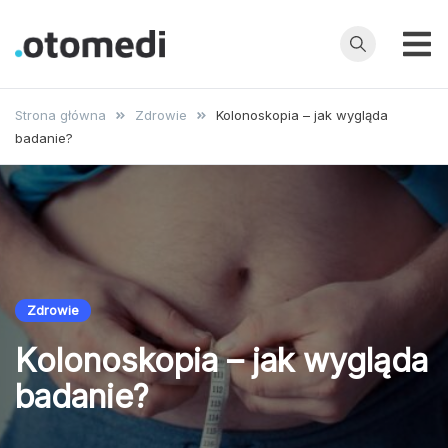
Przejdź
do
treści
OtoMedi.pl
Porady
specjalistów,
Strona główna
Zdrowie
Kolonoskopia – jak wygląda
choroby,
badanie?
badania, leczenie
i profilaktyka
Zdrowie
Kolonoskopia – jak wygląda
badanie?