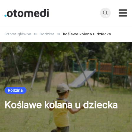
Przejdź
do
treści
OtoMedi.pl
Porady
specjalistów,
Strona główna
Rodzina
Koślawe kolana u dziecka
choroby,
badania, leczenie
i profilaktyka
Rodzina
Koślawe kolana u dziecka