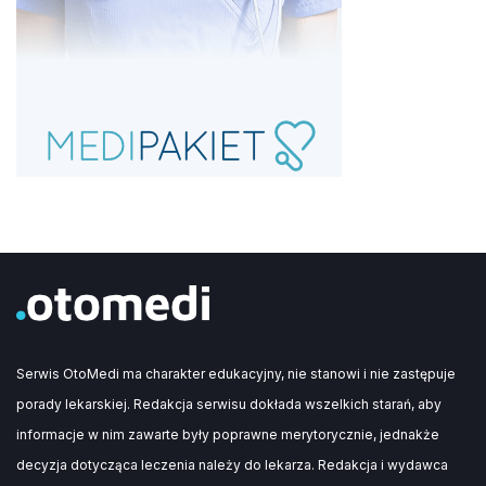
Serwis OtoMedi ma charakter edukacyjny, nie stanowi i nie zastępuje
porady lekarskiej. Redakcja serwisu dokłada wszelkich starań, aby
informacje w nim zawarte były poprawne merytorycznie, jednakże
decyzja dotycząca leczenia należy do lekarza. Redakcja i wydawca