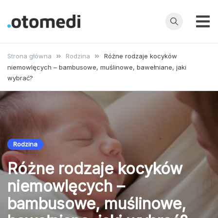
Przejdź
do
treści
OtoMedi.pl
Porady
specjalistów,
Strona główna
Rodzina
Różne rodzaje kocyków
choroby,
niemowlęcych – bambusowe, muślinowe, bawełniane, jaki
badania, leczenie
wybrać?
i profilaktyka
Rodzina
Różne rodzaje kocyków
niemowlęcych –
bambusowe, muślinowe,