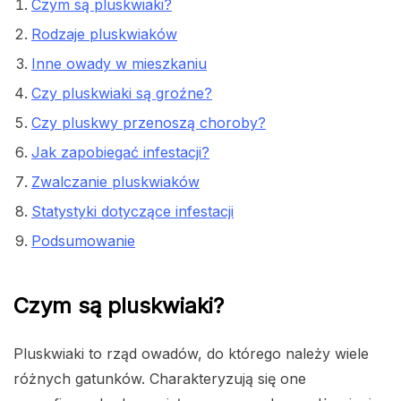
Czym są pluskwiaki?
Rodzaje pluskwiaków
Inne owady w mieszkaniu
Czy pluskwiaki są groźne?
Czy pluskwy przenoszą choroby?
Jak zapobiegać infestacji?
Zwalczanie pluskwiaków
Statystyki dotyczące infestacji
Podsumowanie
Czym są pluskwiaki?
Pluskwiaki to rząd owadów, do którego należy wiele
różnych gatunków. Charakteryzują się one