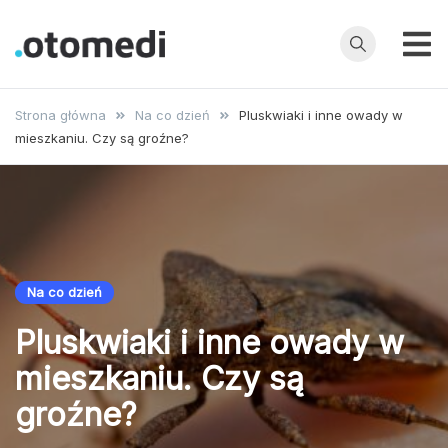
Przejdź
do
treści
OtoMedi.pl
Porady
specjalistów,
Strona główna
Na co dzień
Pluskwiaki i inne owady w
choroby,
mieszkaniu. Czy są groźne?
badania, leczenie
i profilaktyka
Na co dzień
Pluskwiaki i inne owady w
mieszkaniu. Czy są
groźne?