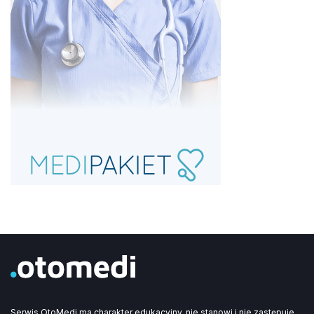
Serwis OtoMedi ma charakter edukacyjny, nie stanowi i nie zastępuje