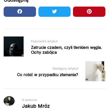
Udostępnij
Nawigacja
Poprzedni artykuł
wpisu
Zatrucie czadem, czyli tlenkiem węgla.
Cichy zabójca
Następny artykuł
Co robić w przypadku złamania?
O autorze
Jakub Mróz