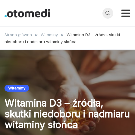
Przejdź
do
treści
OtoMedi.pl
Porady
specjalistów,
Strona główna
Witaminy
Witamina D3 – źródła, skutki
choroby,
niedoboru i nadmiaru witaminy słońca
badania, leczenie
i profilaktyka
Witaminy
Witamina D3 – źródła,
skutki niedoboru i nadmiaru
witaminy słońca