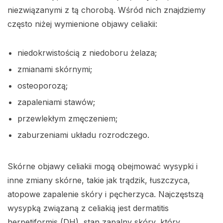
niezwiązanymi z tą chorobą. Wśród nich znajdziemy
często niżej wymienione objawy celiakii:
niedokrwistością z niedoboru żelaza;
zmianami skórnymi;
osteoporozą;
zapaleniami stawów;
przewlekłym zmęczeniem;
zaburzeniami układu rozrodczego.
Skórne objawy celiakii mogą obejmować wysypki i
inne zmiany skórne, takie jak trądzik, łuszczyca,
atopowe zapalenie skóry i pęcherzyca. Najczęstszą
wysypką związaną z celiakią jest dermatitis
herpetiformis (DH), stan zapalny skóry, który