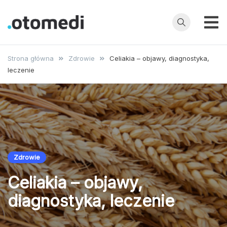
Przejdź
do
treści
OtoMedi.pl
Porady
specjalistów,
Strona główna
Zdrowie
Celiakia – objawy, diagnostyka,
choroby,
leczenie
badania, leczenie
i profilaktyka
Zdrowie
Celiakia – objawy,
diagnostyka, leczenie